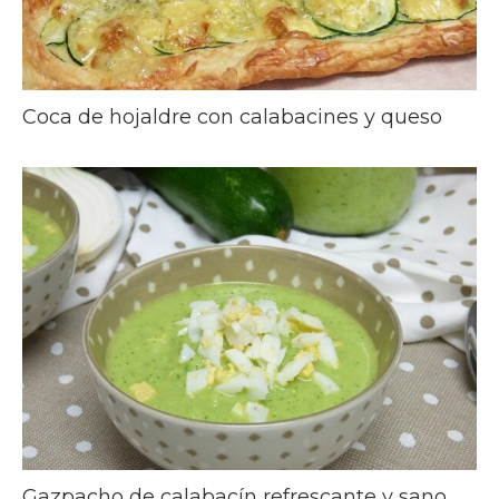
Coca de hojaldre con calabacines y queso
Gazpacho de calabacín refrescante y sano