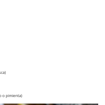
sca)
o o pimienta)