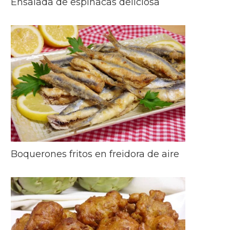
Ensalada de espinacas deliciosa
Boquerones fritos en freidora de aire