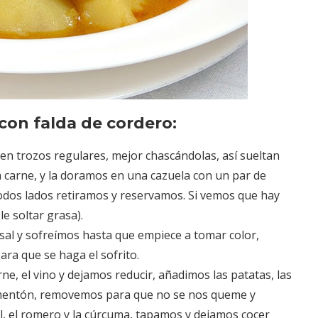
con falda de cordero:
 en trozos regulares, mejor chascándolas, así sueltan
 carne, y la doramos en una cazuela con un par de
todos lados retiramos y reservamos. Si vemos que hay
e soltar grasa).
e sal y sofreímos hasta que empiece a tomar color,
a que se haga el sofrito.
e, el vino y dejamos reducir, añadimos las patatas, las
imentón, removemos para que no se nos queme y
el, el romero y la cúrcuma, tapamos y dejamos cocer