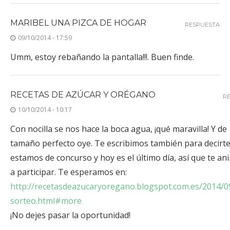
MARIBEL UNA PIZCA DE HOGAR
RESPUESTA
09/10/2014 - 17:59
Umm, estoy rebañando la pantalla!!!. Buen finde.
RECETAS DE AZÚCAR Y ORÉGANO
R
10/10/2014 - 10:17
Con nocilla se nos hace la boca agua, ¡qué maravilla! Y de
tamaño perfecto oye. Te escribimos también para decirt
estamos de concurso y hoy es el último día, así que te a
a participar. Te esperamos en:
http://recetasdeazucaryoregano.blogspot.com.es/2014/0
sorteo.html#more
¡No dejes pasar la oportunidad!