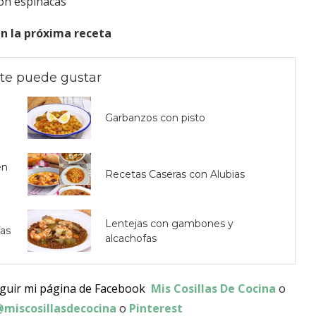
on espinacas
n la próxima receta
te puede gustar
Garbanzos con pisto
en
Recetas Caseras con Alubias
Lentejas con gambones y
fas
alcachofas
eguir mi página de Facebook
Mis Cosillas De Cocina
o
miscosillasdecocina
o
Pinterest