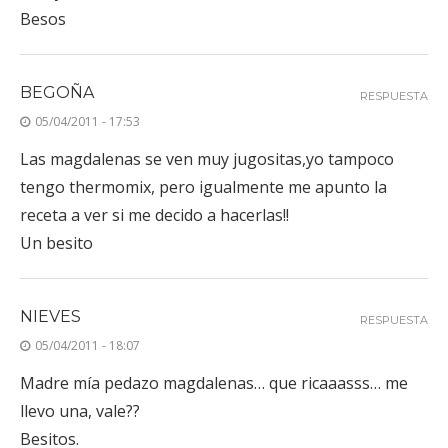
Besos
BEGOÑA
RESPUESTA
05/04/2011 - 17:53
Las magdalenas se ven muy jugositas,yo tampoco
tengo thermomix, pero igualmente me apunto la
receta a ver si me decido a hacerlas!!
Un besito
NIEVES
RESPUESTA
05/04/2011 - 18:07
Madre mía pedazo magdalenas… que ricaaasss… me
llevo una, vale??
Besitos.