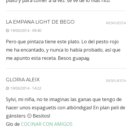
plato y para comer a la vez. se ve de lo mas rico.
LA EMPANA LIGHT DE BEGO
RESPUESTA
19/03/2014 - 09:40
Pero que pintaza tiene este plato. Lo del pesto rojo
me ha encantado, y nunca lo había probado, así que
me apunto esta receta. Besos guapa¡¡¡
GLORIA ALEIX
RESPUESTA
19/03/2014 - 14:22
Sylvi, mi niña, no te imaginas las ganas que tengo de
hacer unos espaguetis con albóndigas! En plan peli de
gánsters 🙂 Besitos!
Glo de
COCINAR CON AMIGOS