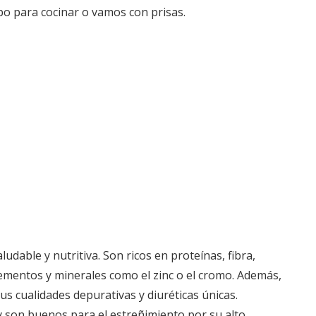
o para cocinar o vamos con prisas.
dable y nutritiva. Son ricos en proteínas, fibra,
oelementos y minerales como el zinc o el cromo. Además,
s cualidades depurativas y diuréticas únicas.
s y son buenos para el estreñimiento por su alto