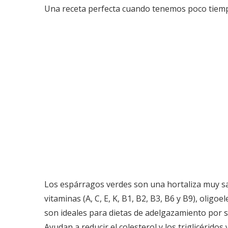
Una receta perfecta cuando tenemos poco tiemp
Los espárragos verdes son una hortaliza muy salu
vitaminas (A, C, E, K, B1, B2, B3, B6 y B9), olig
son ideales para dietas de adelgazamiento por su
Ayudan a reducir el colesterol y los triglicérido