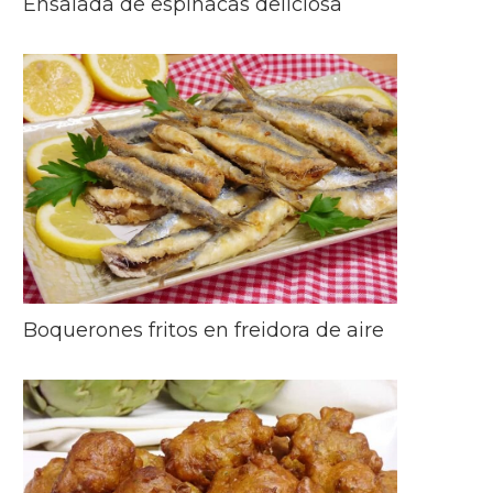
Ensalada de espinacas deliciosa
Boquerones fritos en freidora de aire