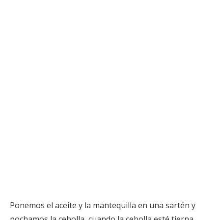
Ponemos el aceite y la mantequilla en una sartén y
pochamos la cebolla, cuando la cebolla esté tierna