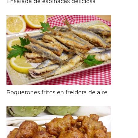
Ensalada de espinacas deliciosa
Boquerones fritos en freidora de aire