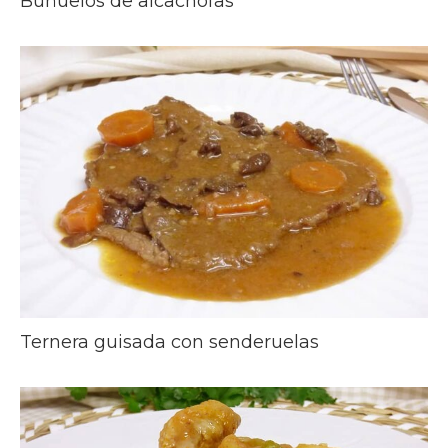
Buñuelos de alcachofas
Ternera guisada con senderuelas