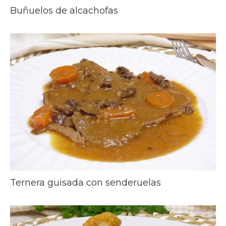
Buñuelos de alcachofas
Ternera guisada con senderuelas