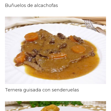
Buñuelos de alcachofas
Ternera guisada con senderuelas