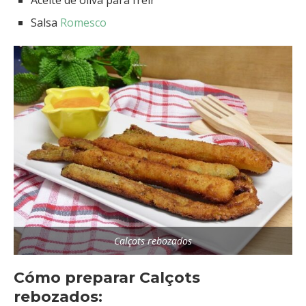
Aceite de oliva para freír
Salsa
Romesco
Calçots rebozados
Cómo preparar Calçots
rebozados: