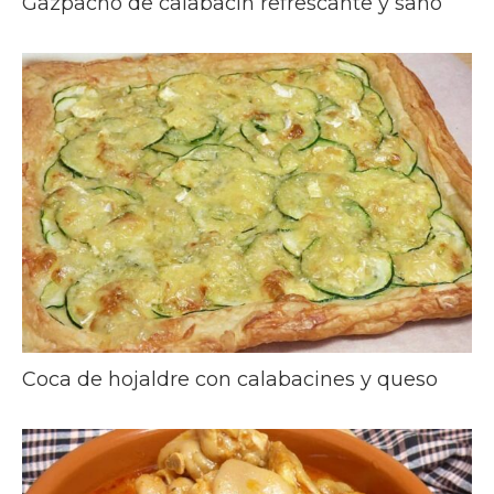
Gazpacho de calabacín refrescante y sano
Coca de hojaldre con calabacines y queso