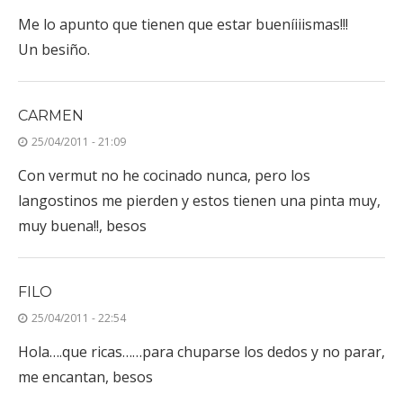
Me lo apunto que tienen que estar bueníiiismas!!!
Un besiño.
CARMEN
25/04/2011 - 21:09
Con vermut no he cocinado nunca, pero los
langostinos me pierden y estos tienen una pinta muy,
muy buena!!, besos
FILO
25/04/2011 - 22:54
Hola….que ricas……para chuparse los dedos y no parar,
me encantan, besos