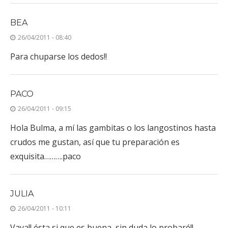
BEA
26/04/2011 - 08:40
Para chuparse los dedos!!
PACO
26/04/2011 - 09:15
Hola Bulma, a mí las gambitas o los langostinos hasta
crudos me gustan, así que tu preparación es
exquisita……….paco
JULIA
26/04/2011 - 10:11
Vaya!! ésta si que es buena, sin duda lo probaré!!