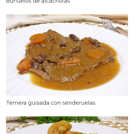
Buñuelos de alcachofas
Ternera guisada con senderuelas