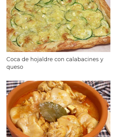
Coca de hojaldre con calabacines y
queso