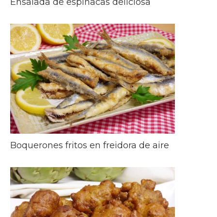
Ensalada de espinacas deliciosa
Boquerones fritos en freidora de aire