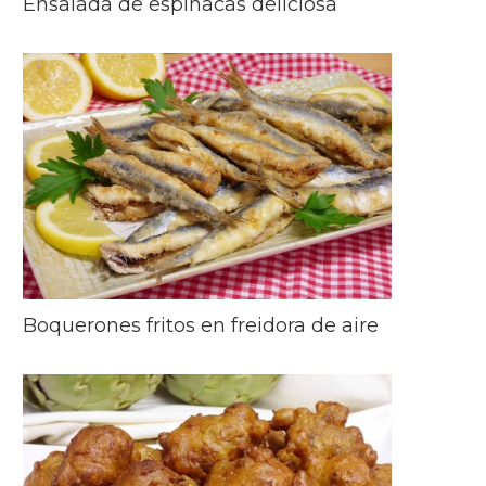
Ensalada de espinacas deliciosa
Boquerones fritos en freidora de aire