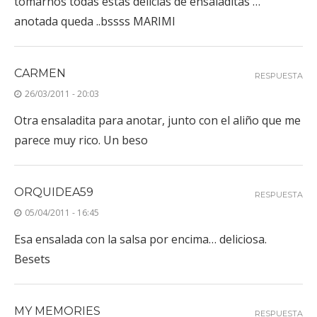
tomarnos todas estas delicias de ensaladitas …
anotada queda ..bssss MARIMI
CARMEN
RESPUESTA
26/03/2011 - 20:03
Otra ensaladita para anotar, junto con el aliño que me
parece muy rico. Un beso
ORQUIDEA59
RESPUESTA
05/04/2011 - 16:45
Esa ensalada con la salsa por encima… deliciosa.
Besets
MY MEMORIES
RESPUESTA