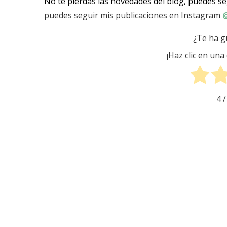
No te pierdas las novedades del blog, puedes s
puedes seguir mis publicaciones en Instagram
@
¿Te ha g
¡Haz clic en una
4
/