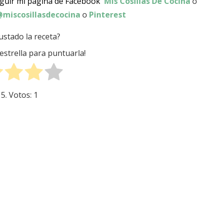
eguir mi página de Facebook
Mis Cosillas De Cocina
o
miscosillasdecocina
o
Pinterest
ustado la receta?
 estrella para puntuarla!
 5. Votos:
1