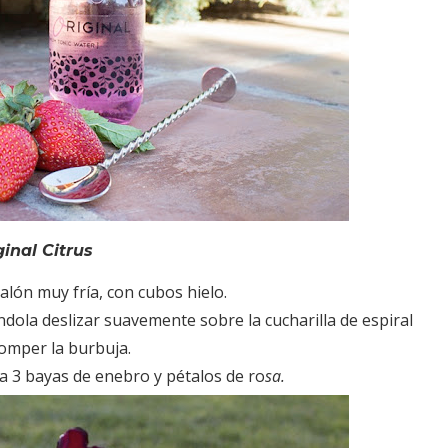
ginal Citrus
alón muy fría, con cubos hielo.
ándola deslizar suavemente sobre la cucharilla de espiral
omper la burbuja.
ma 3 bayas de enebro y pétalos de ro
sa.