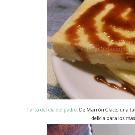
Tarta del día del padre
. De Marrón Glacè, una tar
delicia para los má