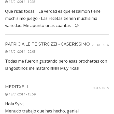
Que ricas todas… La verdad es que el salmón tiene
muchísimo juego.- Las recetas tienen muchísima
variedad. Me apunto unas cuantas… 😉
PATRICIA LEITE STROZZI - CASERISSIMO
RESPUESTA
17/01/2014 - 20:03
Todas me fueron gustando pero esas brochettes con
langostinos me mataron!!!!!!!!! Muy ricas!
MERITXELL
RESPUESTA
18/01/2014 - 15:59
Hola Sylvi,
Menudo trabajo que has hecho, genial.
Lastima que no me guste el salmon, pero en casa si