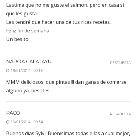
que les gusta.
Les tendré que hacer una de tus ricas recetas.
Feliz fin de semana
Un besito
NAROA CALATAYU
RESPUESTA
19/01/2014 - 00:13
MMM deliciosos, que pintas !!! dan ganas de comerse
alguno ya, besotes
PACO
RESPUESTA
19/01/2014 - 09:54
Buenos días Sylvi. Buenísimas todas ellas a cual mejor,
nada más verlas dan ganas de ir corriendo a por