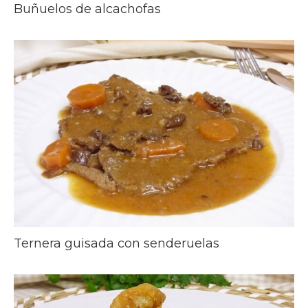
Buñuelos de alcachofas
Ternera guisada con senderuelas