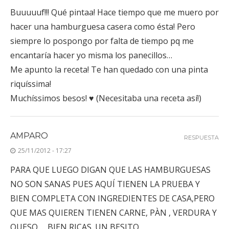
Buuuuuf!!! Qué pintaa! Hace tiempo que me muero por
hacer una hamburguesa casera como ésta! Pero
siempre lo pospongo por falta de tiempo pq me
encantaría hacer yo misma los panecillos…
Me apunto la receta! Te han quedado con una pinta
riquíssima!
Muchíssimos besos! ♥ (Necesitaba una receta así!)
AMPARO
RESPUESTA
25/11/2012 - 17:27
PARA QUE LUEGO DIGAN QUE LAS HAMBURGUESAS
NO SON SANAS PUES AQUÍ TIENEN LA PRUEBA Y
BIEN COMPLETA CON INGREDIENTES DE CASA,PERO
QUE MAS QUIEREN TIENEN CARNE, PÀN , VERDURA Y
QUESO…, BIEN RICAS. UN BESITO.