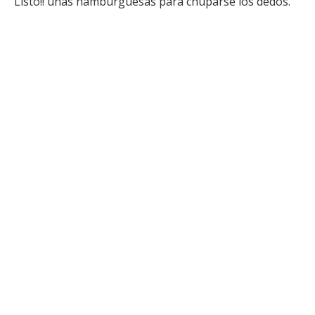
Listo!! unas hamburguesas para chuparse los dedos.