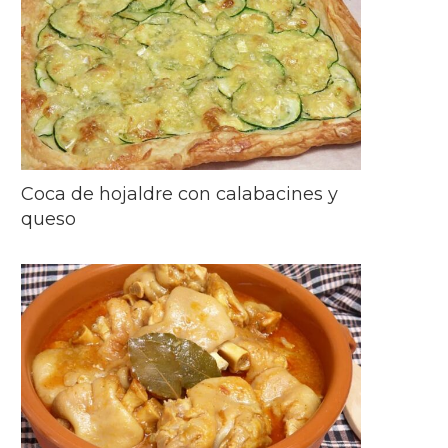
Coca de hojaldre con calabacines y
queso