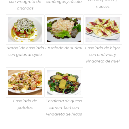
con vinagreta de
canónigos y rúcula
nueces
anchoas
Timbal de ensalada
Ensalada de surimi
Ensalada de higos
con gulas al ajillo
con endivias y
vinagreta de miel
Ensalada de
Ensalada de queso
patatas
camembert con
vinagreta de higos