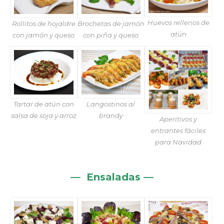
Huevos rellenos de
Rollitos de hojaldre
Brochetas de jamón
atún
con jamón y queso
con piña y queso
Tartar de atún con
Langostinos al
salsa de soja y arroz
brandy
Aperitivos y
entrantes fáciles
para Navidad
— Ensaladas —