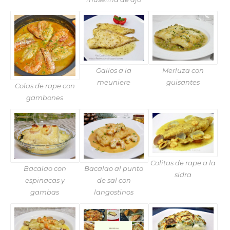
Gallos a la
Merluza con
meuniere
guisantes
Colas de rape con
gambones
Colitas de rape a la
Bacalao con
Bacalao al punto
sidra
espinacas y
de sal con
gambas
langostinos