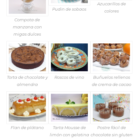
Azucarillos de
Pudin de sobaos
colores
Compota de
manzana con
migas dulces
Torta de chocolate y
Roscos de vino
Buñuelos rellenos
almendra
de crema de cacao
Flan de plátano
Tarta Mousse de
Postre fácil de
limón con gelatina
chocolate sin gluten