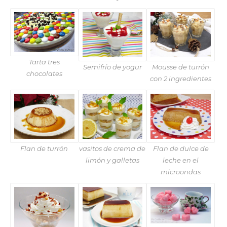
Tarta tres
Semifrío de yogur
Mousse de turrón
chocolates
con 2 ingredientes
Flan de turrón
vasitos de crema de
Flan de dulce de
limón y galletas
leche en el
microondas