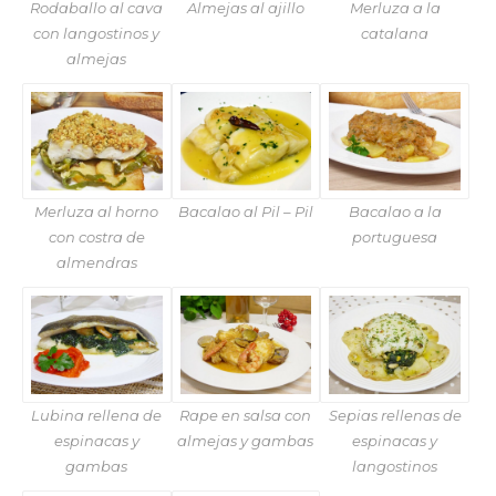
Rodaballo al cava
Almejas al ajillo
Merluza a la
con langostinos y
catalana
almejas
Merluza al horno
Bacalao al Pil – Pil
Bacalao a la
con costra de
portuguesa
almendras
Lubina rellena de
Rape en salsa con
Sepias rellenas de
espinacas y
almejas y gambas
espinacas y
gambas
langostinos