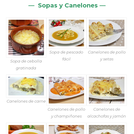
— Sopas y Canelones —
Sopa de pescado
Canelones de pollo
fácil
y setas
Sopa de cebolla
gratinada
Canelones de carne
Canelones de pollo
Canelones de
y champiñones
alcachofas y jamón