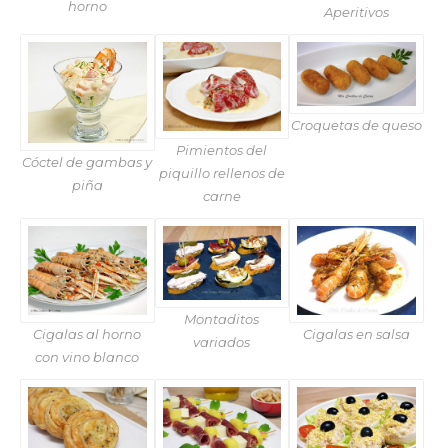
horno
Aperitivos
Croquetas de queso
Pimientos del
Cóctel de gambas y
piquillo rellenos de
piña
carne
Montaditos
Cigalas al horno
Cigalas en salsa
variados
con vino blanco