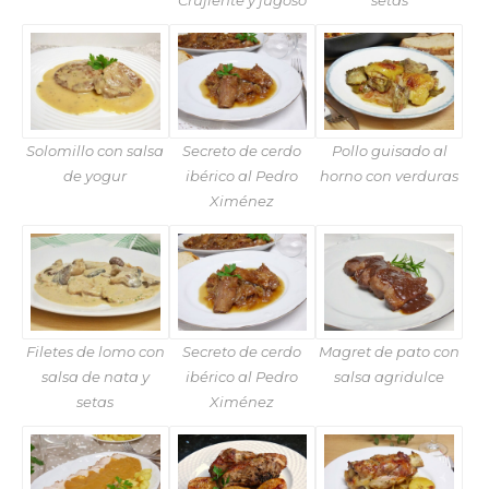
Crujiente y jugoso
setas
Solomillo con salsa
Secreto de cerdo
Pollo guisado al
de yogur
ibérico al Pedro
horno con verduras
Ximénez
Filetes de lomo con
Secreto de cerdo
Magret de pato con
salsa de nata y
ibérico al Pedro
salsa agridulce
setas
Ximénez