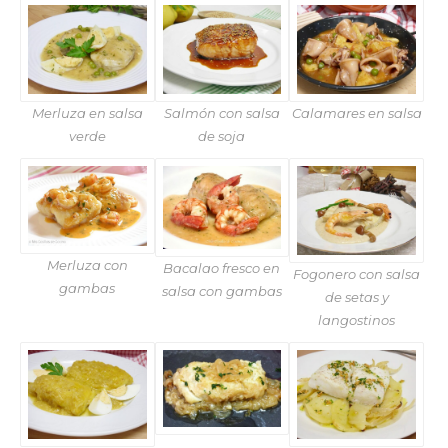
Merluza en salsa
Salmón con salsa
Calamares en salsa
verde
de soja
Merluza con
Bacalao fresco en
Fogonero con salsa
gambas
salsa con gambas
de setas y
langostinos