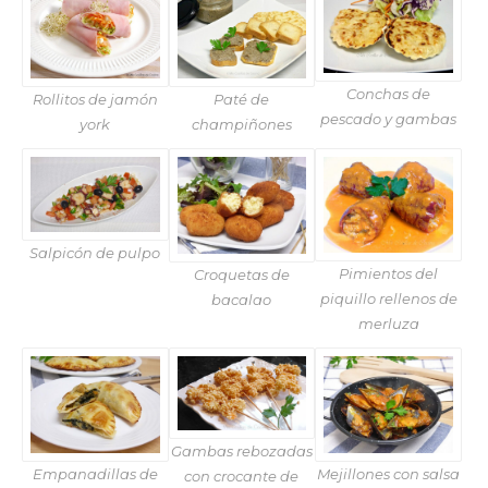
Conchas de
Rollitos de jamón
Paté de
pescado y gambas
york
champiñones
Salpicón de pulpo
Pimientos del
Croquetas de
piquillo rellenos de
bacalao
merluza
Gambas rebozadas
Empanadillas de
Mejillones con salsa
con crocante de