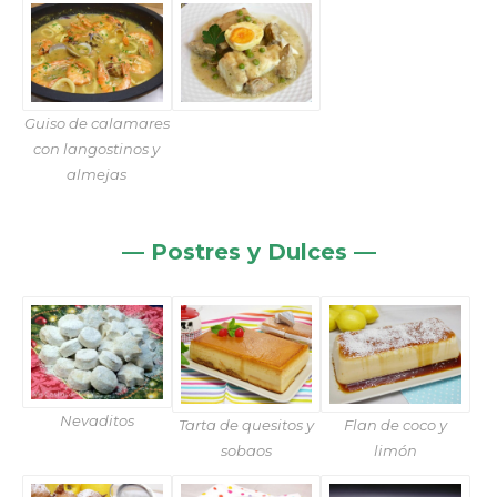
Guiso de calamares
con langostinos y
almejas
— Postres y Dulces —
Nevaditos
Tarta de quesitos y
Flan de coco y
sobaos
limón