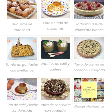
Flan helado de
Buñuelos de
Tarta mousse de
avellanas
manzana
chocolate blanco
Natillas de café y
Tarta de crema de
Turrón de guirlache
baileys
bombón y cuajada
con avellanas
Flan de café y leche
Tarta de chocolate
Dulces Navideños
condensada
con cuajada