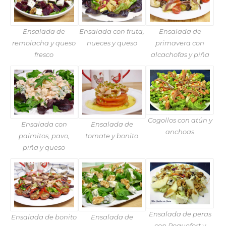
Ensalada de
Ensalada con fruta,
Ensalada de
remolacha y queso
nueces y queso
primavera con
fresco
alcachofas y piña
Cogollos con atún y
Ensalada con
Ensalada de
anchoas
palmitos, pavo,
tomate y bonito
piña y queso
Ensalada de peras
Ensalada de bonito
Ensalada de
con Roquefort y