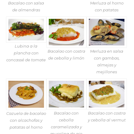
Bacalao con salsa
Merluza al horno
de almendras
con patatas
Lubina a la
Bacalao con costra
Merluza en salsa
plancha con
de cebolla y limón
con gambas,
concassé de tomate
almejas y
mejillones
Bacalao con
Bacalao con costra
Cazuela de bacalao
cebolla
y cebolla al vermut
con alcachofas y
caramelizada y
patatas al horno
muselina de ajo