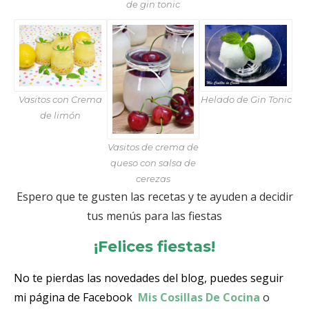
de gin tonic
Vasitos con Crema
Helado de Gin Tonic
de limón
Vasitos de crema de
queso con salsa de
cerezas
Espero que te gusten las recetas y te ayuden a decidir
tus menús para las fiestas
¡Felices fiestas!
No te pierdas las novedades del blog, puedes seguir
mi página de Facebook
Mis Cosillas De Cocina
o