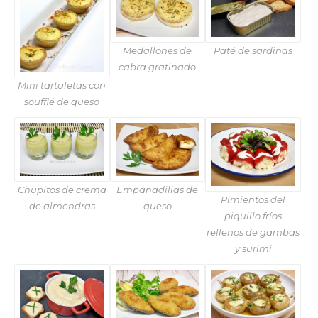
Medallones de
Paté de sardinas
cabra gratinado
Mini tartaletas con
soufflé de queso
Empanadillas de
Chupitos de crema
Pimientos del
queso
de almendras
piquillo fríos
rellenos de gambas
y surimi