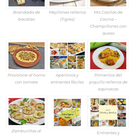
Brandada de
Mejillones rellenos
Mis Cosillas de
bacalao
(Tigres)
Cocina –
Champiñones con
queso
Provolone al horno
Aperitivos y
Pimientos del
con tomate
entrantes fáciles
piquillo rellenos de
espinacas
Zamburiñas al
Entrantes y