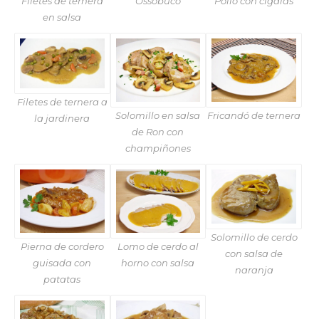
Filetes de ternera
Ossobuco
Pollo con cigalas
en salsa
Filetes de ternera a
Solomillo en salsa
Fricandó de ternera
la jardinera
de Ron con
champiñones
Solomillo de cerdo
Pierna de cordero
Lomo de cerdo al
con salsa de
guisada con
horno con salsa
naranja
patatas