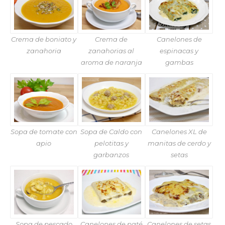
Crema de boniato y
Crema de
Canelones de
zanahoria
zanahorias al
espinacas y
aroma de naranja
gambas
Sopa de tomate con
Sopa de Caldo con
Canelones XL de
apio
pelotitas y
manitas de cerdo y
garbanzos
setas
Sopa de pescado
Canelones de paté
Canelones de setas