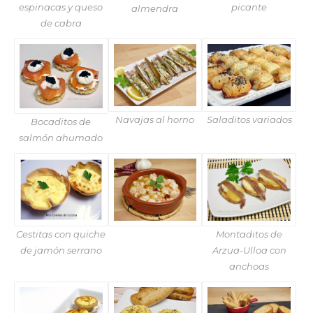
espinacas y queso
picante
almendra
de cabra
Navajas al horno
Saladitos variados
Bocaditos de
salmón ahumado
Montaditos de
Cestitas con quiche
Arzua-Ulloa con
de jamón serrano
anchoas