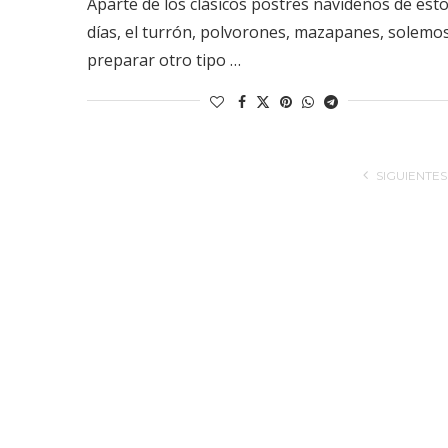
Aparte de los clásicos postres navideños de est
días, el turrón, polvorones, mazapanes, solemo
preparar otro tipo …
SIGUIENTES